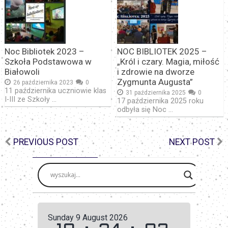
Noc Bibliotek 2023 –
NOC BIBLIOTEK 2025 –
Szkoła Podstawowa w
„Król i czary. Magia, miłość
Białowoli
i zdrowie na dworze
Zygmunta Augusta”
26 października 2023
0
11 października uczniowie klas
31 października 2025
0
I-III ze Szkoły …
17 października 2025 roku
odbyła się Noc …
PREVIOUS POST
NEXT POST
Sunday 9 August 2026