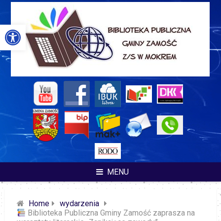
Skip
to
content
Otwórz pasek narzędzi
MENU
Home
wydarzenia
Biblioteka Publiczna Gminy Zamość zaprasza na