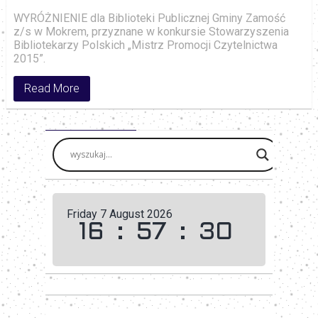
WYRÓŻNIENIE dla Biblioteki Publicznej Gminy Zamość
z/s w Mokrem, przyznane w konkursie Stowarzyszenia
Bibliotekarzy Polskich „Mistrz Promocji Czytelnictwa
2015”.
Read More
Friday 7 August 2026
16
:
57
:
30