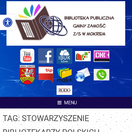
Skip
to
content
Otwórz pasek narzędzi
MENU
TAG:
STOWARZYSZENIE