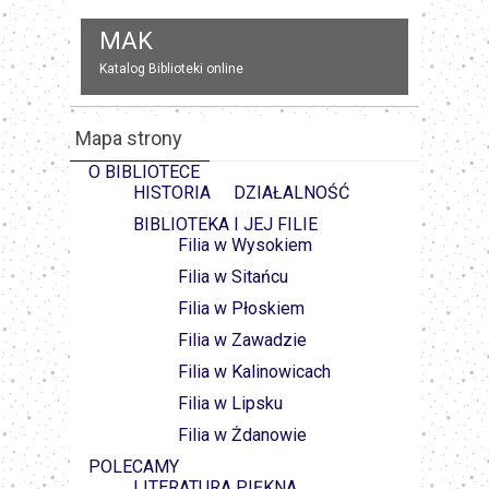
LBW
ki online
Lubelska Biblioteka Wirtualna
Mapa strony
O BIBLIOTECE
HISTORIA
DZIAŁALNOŚĆ
BIBLIOTEKA I JEJ FILIE
Filia w Wysokiem
Filia w Sitańcu
Filia w Płoskiem
Filia w Zawadzie
Filia w Kalinowicach
Filia w Lipsku
Filia w Żdanowie
POLECAMY
LITERATURA PIĘKNA