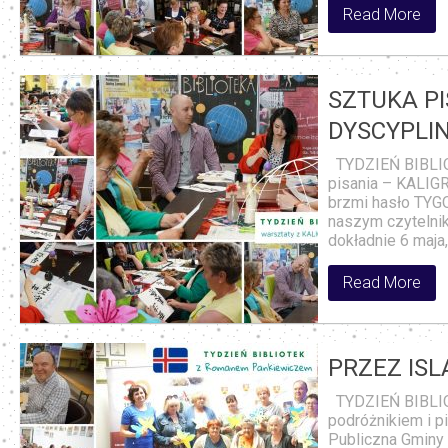
Read More
SZTUKA PI
DYSCYPLI
TYDZIEŃ BIBLIOT
pisania – KALIGR
brzmi hasło TYG
naszym czytelnik
dokładnie 6 maja
Read More
PRZEZ IS
TYDZIEŃ BIBLIOT
podróżnikiem i 
Publiczna Gminy