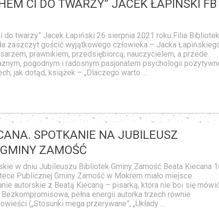
HEM CI DO TWARZY” JACEK ŁAPIŃSKI FB
do twarzy” Jacek Łapiński 26 sierpnia 2021 roku Filia Bibliotek
a zaszczyt gościć wyjątkowego człowieka – Jacka Łapińskiego
isarzem, prawnikiem, przedsiębiorcą, nauczycielem, a przede
aznym, pogodnym i radosnym pasjonatem psychologii pozytywne
ech, jak dotąd, książek – „Dlaczego warto …
CANA. SPOTKANIE NA JUBILEUSZ
K GMINY ZAMOŚĆ
kie w dniu Jubileuszu Bibliotek Gminy Zamość Beata Kiecana 1
otece Publicznej Gminy Zamość w Mokrem miało miejsce
nie autorskie z Beatą Kiecaną – pisarką, która nie boi się mówi
! Bezkompromisowa, pełna energii autorka trzech równie
owieści („Stosunki mega przerywane”, „Układy …