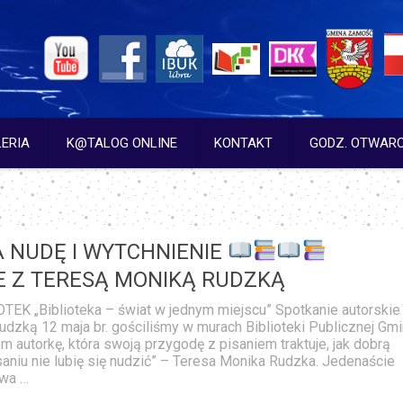
ERIA
K@TALOG ONLINE
KONTAKT
GODZ. OTWARC
A NUDĘ I WYTCHNIENIE
E Z TERESĄ MONIKĄ RUDZKĄ
EK „Biblioteka – świat w jednym miejscu” Spotkanie autorskie
dzką 12 maja br. gościliśmy w murach Biblioteki Publicznej Gm
autorkę, która swoją przygodę z pisaniem traktuje, jak dobrą
saniu nie lubię się nudzić” – Teresa Monika Rudzka. Jedenaście
twa …