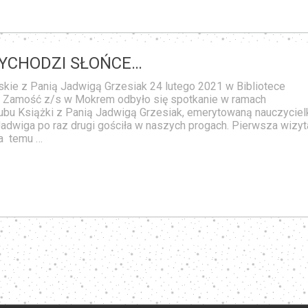
WYCHODZI SŁOŃCE…
kie z Panią Jadwigą Grzesiak 24 lutego 2021 w Bibliotece
y Zamość z/s w Mokrem odbyło się spotkanie w ramach
ubu Książki z Panią Jadwigą Grzesiak, emerytowaną nauczyciel
Jadwiga po raz drugi gościła w naszych progach. Pierwsza wizyt
ta temu …