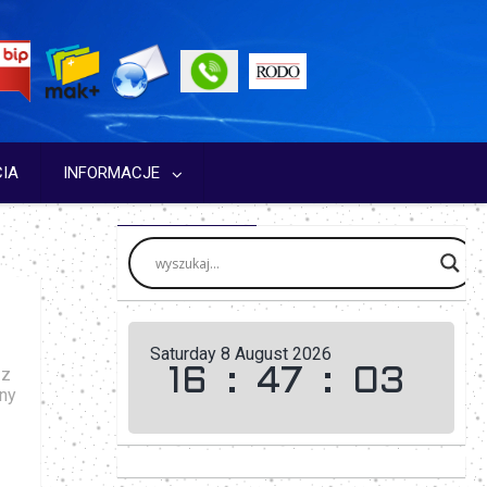
IA
INFORMACJE
Saturday 8 August 2026
 z
16
:
47
:
04
iny