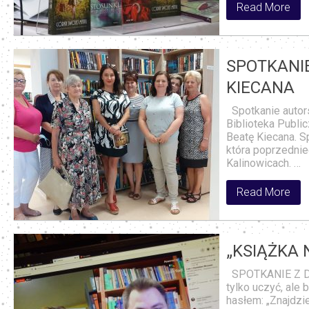
Read More
SPOTKANI
KIECANA
Spotkanie autor
Biblioteka Publi
Beatę Kiecana. S
która poprzednieg
Kalinowicach. …
Read More
„KSIĄŻKA 
SPOTKANIE Z DA
tylko uczyć, ale
hasłem: „Znajdzi