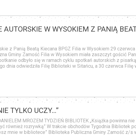
E AUTORSKIE W WYSOKIEM Z PANIĄ BEA
skie z Panią Beatą Kiecana BPGZ Filia w Wysokiem 29 czerwca
czna Gminy Zamość Filia w Wysokiem miała zaszczyt gościć Pan
potkanie odbyło się w ramach cyklu spotkań autorskich z pisarką
o dnia odwiedziła Filię Biblioteki w Sitańcu, a 30 czerwca Filię
NIE TYLKO UCZY…”
NIELEM MROZEM TYDZIEŃ BIBLIOTEK „Książka powinna nie
 być również rozrywką” W trakcie obchodów Tygodnia Bibliotek p
esz mnie w bibliotece” Biblioteka Publiczna Gminy Zamość z/s 