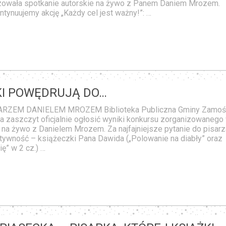
owała spotkanie autorskie na żywo z Panem Daniem Mrozem.
tynuujemy akcję „Każdy cel jest ważny!”: …
KI POWĘDRUJĄ DO…
RZEM DANIELEM MROZEM Biblioteka Publiczna Gminy Zamoś
 zaszczyt oficjalnie ogłosić wyniki konkursu zorganizowanego
a na żywo z Danielem Mrozem. Za najfajniejsze pytanie do pisarz
ktywność – książeczki Pana Dawida („Polowanie na diabły” oraz
ę” w 2 cz.) …