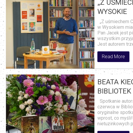
„Z UŚMIEC
WYSOKIE
„Z uśmiechem Ci 
w Wysokiem miał
Pan Jacek jest p
wszystkim przyj
Jest autorem trz
Read More
BEATA KIE
BIBLIOTE
Spotkanie autors
czerwca w Bibli
oryginalne spotka
wprost, co myśli
nietuzinkowych p