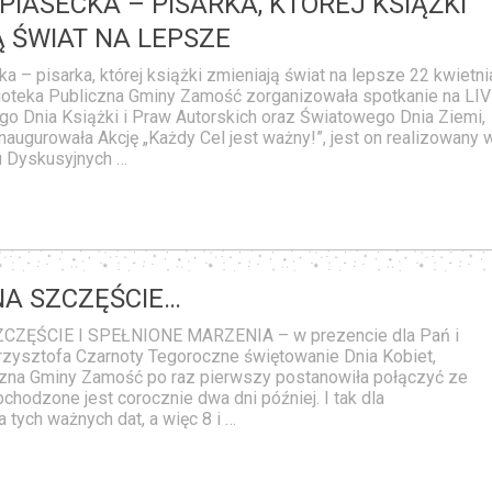
PIASECKA – PISARKA, KTÓREJ KSIĄŻKI
 ŚWIAT NA LEPSZE
a – pisarka, której książki zmieniają świat na lepsze 22 kwietni
ioteka Publiczna Gminy Zamość zorganizowała spotkanie na LI
go Dnia Książki i Praw Autorskich oraz Światowego Dnia Ziemi,
naugurowała Akcję „Każdy Cel jest ważny!”, jest on realizowany 
 Dyskusyjnych …
NA SZCZĘŚCIE…
ZĘŚCIE I SPEŁNIONE MARZENIA – w prezencie dla Pań i
zysztofa Czarnoty Tegoroczne świętowanie Dnia Kobiet,
czna Gminy Zamość po raz pierwszy postanowiła połączyć ze
chodzone jest corocznie dwa dni później. I tak dla
tych ważnych dat, a więc 8 i …