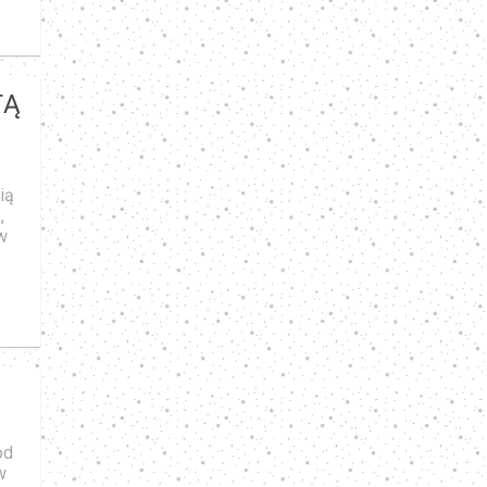
TĄ
ią
,
 w
od
w