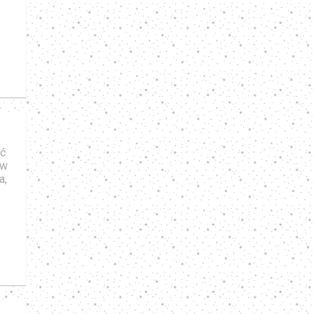
ć
 w
a,