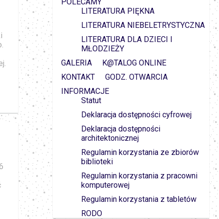
POLECAMY
LITERATURA PIĘKNA
LITERATURA NIEBELETRYSTYCZNA
i
LITERATURA DLA DZIECI I
.
MŁODZIEŻY
GALERIA
K@TALOG ONLINE
j.
KONTAKT
GODZ. OTWARCIA
INFORMACJE
Statut
Deklaracja dostępności cyfrowej
Deklaracja dostępności
architektonicznej
Regulamin korzystania ze zbiorów
biblioteki
6
Regulamin korzystania z pracowni
komputerowej
ć
Regulamin korzystania z tabletów
RODO