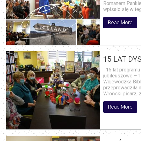
Romanem Pankiew
wpisało się w te
Read More
15 LAT DY
15 lat programu 
jubileuszowe – 1
Wojewódzka Bibli
przeprowadziła m.
Wroński pisarz, 
Read More