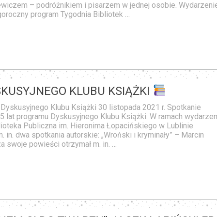
iczem – podróżnikiem i pisarzem w jednej osobie. Wydarzeni
goroczny program Tygodnia Bibliotek …
MAK
Katalog Biblioteki online
SKUSYJNEGO KLUBU KSIĄŻKI
Dyskusyjnego Klubu Książki 30 listopada 2021 r. Spotkanie
5 lat programu Dyskusyjnego Klubu Książki. W ramach wydarzen
oteka Publiczna im. Hieronima Łopacińskiego w Lublinie
 in. dwa spotkania autorskie: „Wroński i kryminały” – Marcin
za swoje powieści otrzymał m. in. …