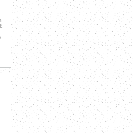
a
VE
w