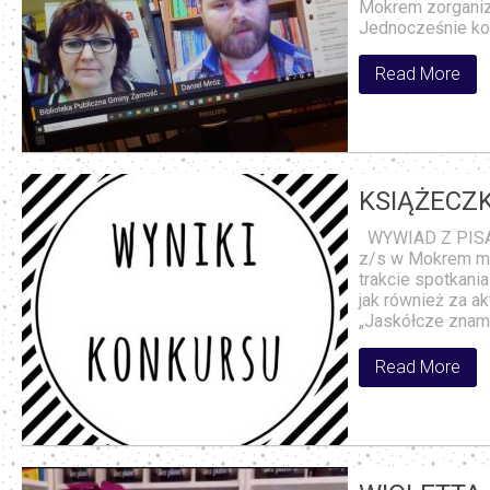
Mokrem zorganiz
Jednocześnie kon
Read More
KSIĄŻECZ
WYWIAD Z PISA
z/s w Mokrem ma
trakcie spotkani
jak również za a
„Jaskółcze znami
Read More