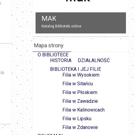
e
LBW
Lubelska Biblioteka Wirtualna
Mapa strony
O BIBLIOTECE
HISTORIA
DZIAŁALNOŚĆ
BIBLIOTEKA I JEJ FILIE
ia
Filia w Wysokiem
Filia w Sitańcu
Filia w Płoskiem
Filia w Zawadzie
Filia w Kalinowicach
Filia w Lipsku
Filia w Żdanowie