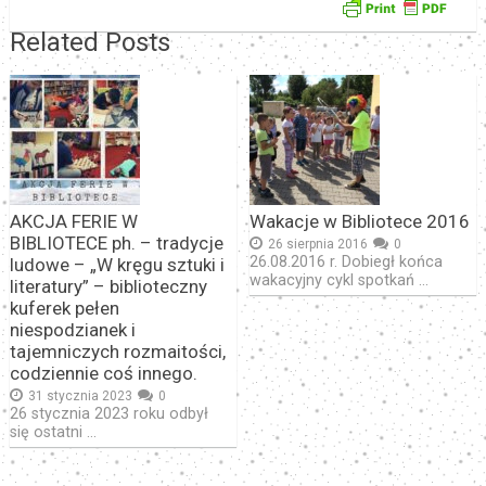
Related Posts
AKCJA FERIE W
Wakacje w Bibliotece 2016
BIBLIOTECE ph. – tradycje
26 sierpnia 2016
0
26.08.2016 r. Dobiegł końca
ludowe – „W kręgu sztuki i
wakacyjny cykl spotkań …
literatury” – biblioteczny
kuferek pełen
niespodzianek i
tajemniczych rozmaitości,
codziennie coś innego.
31 stycznia 2023
0
26 stycznia 2023 roku odbył
się ostatni …