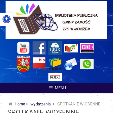
Skip
to
content
Otwórz pasek narzędzi
MENU
Home
wydarzenia
SPOTKANIE WIOSENNE
SPOTKANIE WIOSENNE